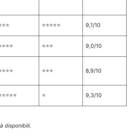
⭐⭐⭐
⭐⭐⭐⭐⭐
9,1/10
⭐⭐⭐⭐
⭐⭐⭐
9,0/10
⭐⭐⭐⭐
⭐⭐⭐
8,9/10
⭐⭐⭐⭐⭐
⭐
9,3/10
à disponibili.