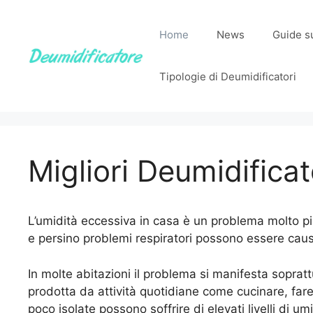
Vai
al
Home
News
Guide su
contenuto
Tipologie di Deumidificatori
Migliori Deumidificato
L’umidità eccessiva in casa è un problema molto più
e persino problemi respiratori possono essere causat
In molte abitazioni il problema si manifesta sopra
prodotta da attività quotidiane come cucinare, far
poco isolate possono soffrire di elevati livelli di um