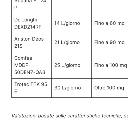
Aquaria S1 24
P
De’Longhi
14 L/giorno
Fino a 60 mq
DEXD214RF
Ariston Deos
21 L/giorno
Fino a 90 mq
21S
Comfee
MDDP-
25 L/giorno
Fino a 100 mq
50DEN7-QA3
Trotec TTK 95
30 L/giorno
Oltre 100 mq
E
Valutazioni basate sulle caratteristiche tecniche, sull