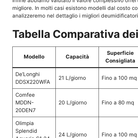
Infine abbiamo valutato il valore complessivo offer
migliore. In molti casi esistono modelli dal costo c
analizzeremo nel dettaglio i migliori deumidificatori 
Tabella Comparativa dei
Superficie
Modello
Capacità
Consigliata
De’Longhi
21 L/giorno
Fino a 100 mq
DDSX220WFA
Comfee
MDDN-
20 L/giorno
Fino a 80 mq
20DEN7
Olimpia
Splendid
24 L/giorno
Fino a 100 mq