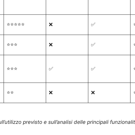
⭐⭐⭐⭐⭐
❌
✅
⭐⭐⭐
❌
✅
⭐⭐⭐
✅
✅
⭐⭐
❌
❌
’utilizzo previsto e sull’analisi delle principali funzionalit