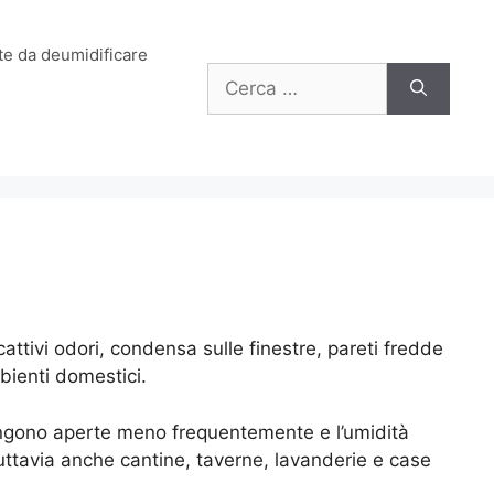
e da deumidificare
Ricerca
per:
attivi odori, condensa sulle finestre, pareti fredde
mbienti domestici.
 vengono aperte meno frequentemente e l’umidità
uttavia anche cantine, taverne, lavanderie e case