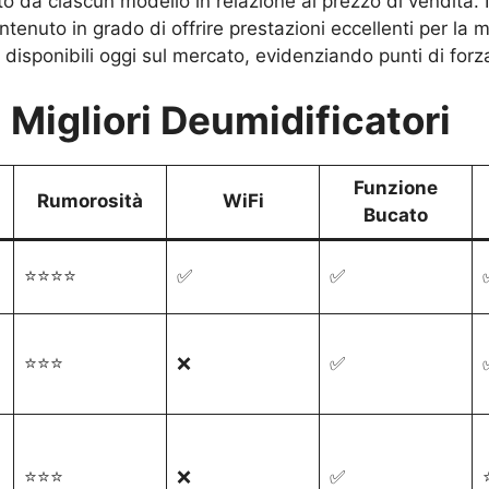
to da ciascun modello in relazione al prezzo di vendita.
ontenuto in grado di offrire prestazioni eccellenti per la 
disponibili oggi sul mercato, evidenziando punti di forza, 
 Migliori Deumidificatori
Funzione
Rumorosità
WiFi
Bucato
⭐⭐⭐⭐
✅
✅
⭐⭐⭐
❌
✅
⭐⭐⭐
❌
✅