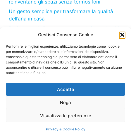
reinventano gli spazi senza termosifoni
Un gesto semplice per trasformare la qualità
dell’aria in casa
Il mistero del climatizzatore: perché non riscalda
Gestisci Consenso Cookie
come dovrebbe?
Il freddo in arrivo: come il tuo frigorifero può
Per fornire le migliori esperienze, utilizziamo tecnologie come i cookie
per memorizzare e/o accedere alle informazioni del dispositivo. Il
aiutarti a risparmiare sulla bolletta
consenso a queste tecnologie ci permetterà di elaborare dati come il
comportamento di navigazione o ID unici su questo sito. Non
acconsentire o ritirare il consenso può influire negativamente su alcune
caratteristiche e funzioni.
Deumidificatore.net
– Tutti i diritti riservati – Sito di
Accetta
proprietà della Marco Bruzzone S.R.L. – P. Iva
02664710999 – Questo sito partecipa al Programma
Nega
Affiliazione Amazon EU, un programma di affiliazione
che consente ai siti di percepire una commissione
Visualizza le preferenze
pubblicitaria pubblicizzando e fornendo link al sito
Amazon.it
Privacy & Cookie Policy