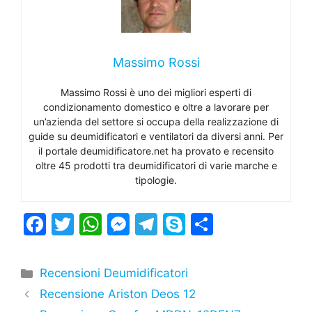
Massimo Rossi
Massimo Rossi è uno dei migliori esperti di
condizionamento domestico e oltre a lavorare per
un’azienda del settore si occupa della realizzazione di
guide su deumidificatori e ventilatori da diversi anni. Per
il portale deumidificatore.net ha provato e recensito
oltre 45 prodotti tra deumidificatori di varie marche e
tipologie.
F
T
W
M
T
S
C
a
w
h
e
el
k
o
c
itt
at
s
e
y
n
Categorie
Recensioni Deumidificatori
e
er
s
s
gr
p
di
Recensione Ariston Deos 12