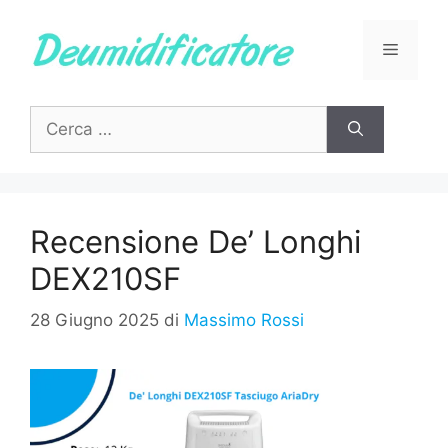
Vai
al
Menu
contenuto
Ricerca
per:
Recensione De’ Longhi
DEX210SF
28 Giugno 2025
di
Massimo Rossi