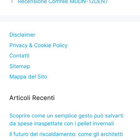
b
A
e
a
e
vi
Recensione Comfee MDDN-12DEN7
o
p
n
m
di
o
p
g
k
er
Disclaimer
Privacy & Cookie Policy
Contatti
Sitemap
Mappa del Sito
Articoli Recenti
Scoprire come un semplice gesto può salvarti
da spese inaspettate con i pellet invernali
Il futuro del riscaldamento: come gli architetti