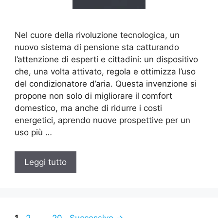
Nel cuore della rivoluzione tecnologica, un
nuovo sistema di pensione sta catturando
l’attenzione di esperti e cittadini: un dispositivo
che, una volta attivato, regola e ottimizza l’uso
del condizionatore d’aria. Questa invenzione si
propone non solo di migliorare il comfort
domestico, ma anche di ridurre i costi
energetici, aprendo nuove prospettive per un
uso più …
Leggi tutto
Pagina
Pagina
Pagina
1
2
…
20
Successivo
→