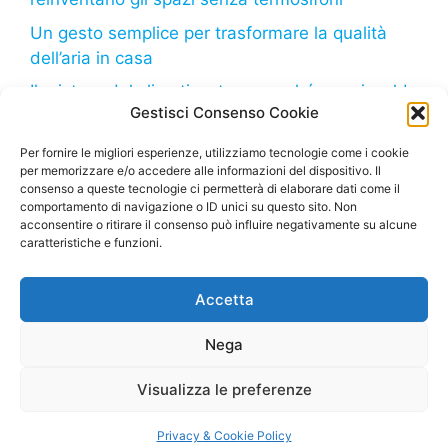
Un gesto semplice per trasformare la qualità
dell’aria in casa
Il mistero del climatizzatore: perché non riscalda
Gestisci Consenso Cookie
come dovrebbe?
Il freddo in arrivo: come il tuo frigorifero può
Per fornire le migliori esperienze, utilizziamo tecnologie come i cookie
per memorizzare e/o accedere alle informazioni del dispositivo. Il
aiutarti a risparmiare sulla bolletta
consenso a queste tecnologie ci permetterà di elaborare dati come il
comportamento di navigazione o ID unici su questo sito. Non
acconsentire o ritirare il consenso può influire negativamente su alcune
caratteristiche e funzioni.
Deumidificatore.net
– Tutti i diritti riservati – Sito di
Accetta
proprietà della Marco Bruzzone S.R.L. – P. Iva
02664710999 – Questo sito partecipa al Programma
Nega
Affiliazione Amazon EU, un programma di affiliazione
che consente ai siti di percepire una commissione
Visualizza le preferenze
pubblicitaria pubblicizzando e fornendo link al sito
Amazon.it
Privacy & Cookie Policy