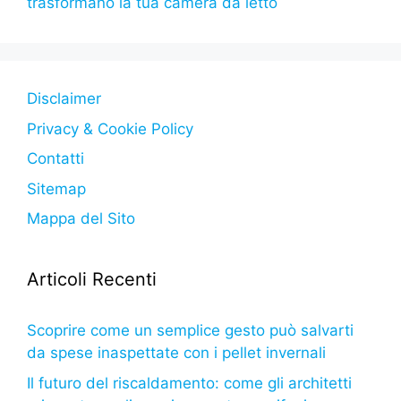
o
p
g
trasformano la tua camera da letto
k
er
Disclaimer
Privacy & Cookie Policy
Contatti
Sitemap
Mappa del Sito
Articoli Recenti
Scoprire come un semplice gesto può salvarti
da spese inaspettate con i pellet invernali
Il futuro del riscaldamento: come gli architetti