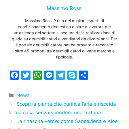
Massimo Rossi
Massimo Rossi è uno dei migliori esperti di
condizionamento domestico e oltre a lavorare per
un’azienda del settore si occupa della realizzazione di
guide su deumidificatori e ventilatori da diversi anni. Per
il portale deumidificatore.net ha provato e recensito
oltre 45 prodotti tra deumidificatori di varie marche e
tipologie.
F
T
W
M
T
S
C
a
w
h
e
el
k
o
c
itt
at
s
e
y
n
Categorie
News
e
er
s
s
gr
p
di
Scopri la pianta che purifica l’aria e riscalda
b
A
e
a
e
vi
la tua casa senza spendere una fortuna
o
p
n
m
di
La rinascita verde: come Sansevieria e Aloe