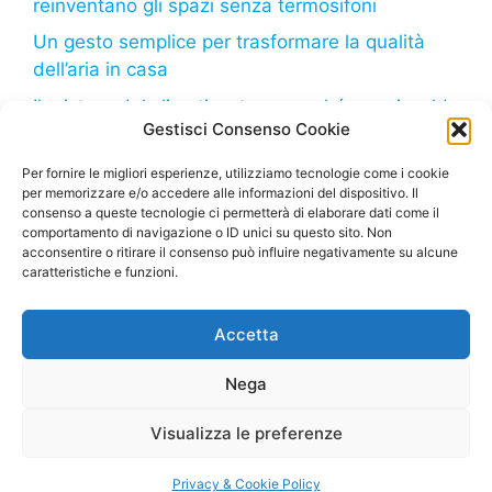
reinventano gli spazi senza termosifoni
Un gesto semplice per trasformare la qualità
dell’aria in casa
Il mistero del climatizzatore: perché non riscalda
Gestisci Consenso Cookie
come dovrebbe?
Il freddo in arrivo: come il tuo frigorifero può
Per fornire le migliori esperienze, utilizziamo tecnologie come i cookie
per memorizzare e/o accedere alle informazioni del dispositivo. Il
aiutarti a risparmiare sulla bolletta
consenso a queste tecnologie ci permetterà di elaborare dati come il
comportamento di navigazione o ID unici su questo sito. Non
acconsentire o ritirare il consenso può influire negativamente su alcune
caratteristiche e funzioni.
Deumidificatore.net
– Tutti i diritti riservati – Sito di
Accetta
proprietà della Marco Bruzzone S.R.L. – P. Iva
02664710999 – Questo sito partecipa al Programma
Nega
Affiliazione Amazon EU, un programma di affiliazione
che consente ai siti di percepire una commissione
Visualizza le preferenze
pubblicitaria pubblicizzando e fornendo link al sito
Amazon.it
Privacy & Cookie Policy