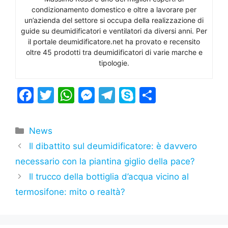
condizionamento domestico e oltre a lavorare per
un’azienda del settore si occupa della realizzazione di
guide su deumidificatori e ventilatori da diversi anni. Per
il portale deumidificatore.net ha provato e recensito
oltre 45 prodotti tra deumidificatori di varie marche e
tipologie.
F
T
W
M
T
S
C
a
w
h
e
el
k
o
c
itt
at
s
e
y
n
Categorie
News
e
er
s
s
gr
p
di
Il dibattito sul deumidificatore: è davvero
b
A
e
a
e
vi
necessario con la piantina giglio della pace?
o
p
n
m
di
Il trucco della bottiglia d’acqua vicino al
o
p
g
termosifone: mito o realtà?
k
er