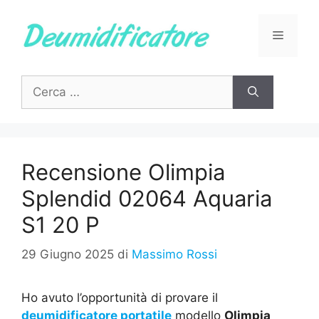
Vai
al
Menu
contenuto
Ricerca
per:
Recensione Olimpia
Splendid 02064 Aquaria
S1 20 P
29 Giugno 2025
di
Massimo Rossi
Ho avuto l’opportunità di provare il
deumidificatore portatile
modello
Olimpia