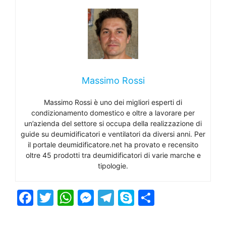
Massimo Rossi
Massimo Rossi è uno dei migliori esperti di
condizionamento domestico e oltre a lavorare per
un’azienda del settore si occupa della realizzazione di
guide su deumidificatori e ventilatori da diversi anni. Per
il portale deumidificatore.net ha provato e recensito
oltre 45 prodotti tra deumidificatori di varie marche e
tipologie.
F
T
W
M
T
S
C
a
w
h
e
el
k
o