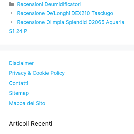
c
itt
at
s
e
y
n
Categorie
Recensioni Deumidificatori
e
er
s
s
gr
p
di
Recensione De’Longhi DEX210 Tasciugo
b
A
e
a
e
vi
Recensione Olimpia Splendid 02065 Aquaria
o
p
n
m
di
S1 24 P
o
p
g
k
er
Disclaimer
Privacy & Cookie Policy
Contatti
Sitemap
Mappa del Sito
Articoli Recenti