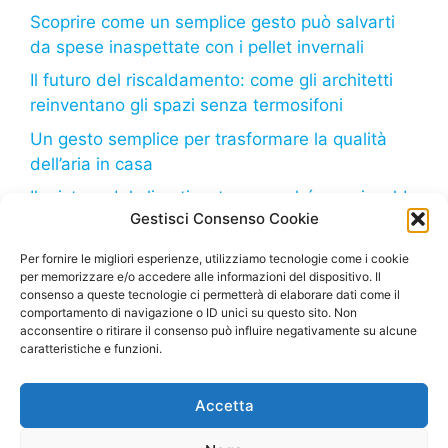
Scoprire come un semplice gesto può salvarti
da spese inaspettate con i pellet invernali
Il futuro del riscaldamento: come gli architetti
reinventano gli spazi senza termosifoni
Un gesto semplice per trasformare la qualità
dell’aria in casa
Il mistero del climatizzatore: perché non riscalda
Gestisci Consenso Cookie
come dovrebbe?
Il freddo in arrivo: come il tuo frigorifero può
Per fornire le migliori esperienze, utilizziamo tecnologie come i cookie
per memorizzare e/o accedere alle informazioni del dispositivo. Il
aiutarti a risparmiare sulla bolletta
consenso a queste tecnologie ci permetterà di elaborare dati come il
comportamento di navigazione o ID unici su questo sito. Non
acconsentire o ritirare il consenso può influire negativamente su alcune
caratteristiche e funzioni.
Deumidificatore.net
– Tutti i diritti riservati – Sito di
Accetta
proprietà della Marco Bruzzone S.R.L. – P. Iva
02664710999 – Questo sito partecipa al Programma