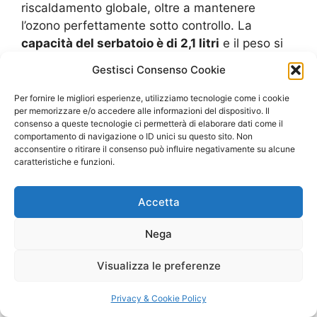
riscaldamento globale, oltre a mantenere
l’ozono perfettamente sotto controllo. La
capacità del serbatoio è di 2,1 litri
e il peso si
aggira sugli 11 chili e mezzo, con una valida
Gestisci Consenso Cookie
funzione di scarico continuo.
Per fornire le migliori esperienze, utilizziamo tecnologie come i cookie
per memorizzare e/o accedere alle informazioni del dispositivo. Il
Pro:
capacità aspirante di ottimo livello, sistema
consenso a queste tecnologie ci permetterà di elaborare dati come il
all’insegna dell’impatto ambientale contenuto,
comportamento di navigazione o ID unici su questo sito. Non
tre buone modalità di funzionamento.
acconsentire o ritirare il consenso può influire negativamente su alcune
caratteristiche e funzioni.
Contro:
poco indicato durante il periodo estivo,
Accetta
rumore un po’ più elevato rispetto alla media.
Nega
La mia opinione:
personalmente ritengo che
questo apparecchio non abbia rivali tra i
Visualizza le preferenze
competitor della sua categoria di prezzo. Per
essere un prodotto di fascia bassa ha molte
Privacy & Cookie Policy
funzionalità dalla sua parte. Inoltre si fa notare