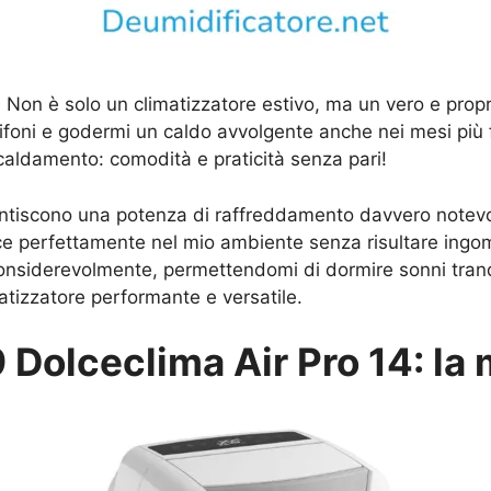
à. Non è solo un climatizzatore estivo, ma un vero e propr
sifoni e godermi un caldo avvolgente anche nei mesi più 
caldamento: comodità e praticità senza pari!
ntiscono una potenza di raffreddamento davvero notevole
ce perfettamente nel mio ambiente senza risultare ingom
 considerevolmente, permettendomi di dormire sonni tranq
matizzatore performante e versatile.
Dolceclima Air Pro 14: la 