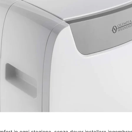
omfort in ogni stagione, senza dover installare ingombra