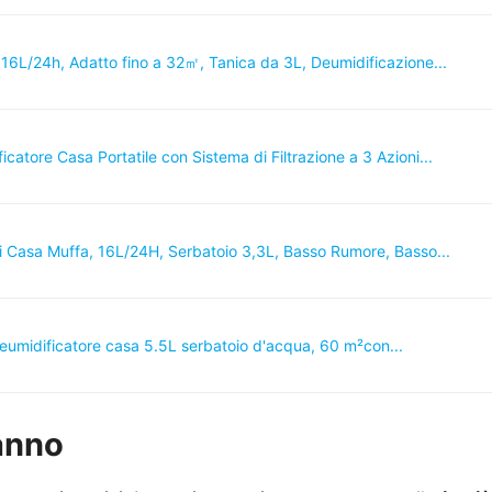
6L/24h, Adatto fino a 32㎡, Tanica da 3L, Deumidificazione...
catore Casa Portatile con Sistema di Filtrazione a 3 Azioni...
i Casa Muffa, 16L/24H, Serbatoio 3,3L, Basso Rumore, Basso...
umidificatore casa 5.5L serbatoio d'acqua, 60 m²con...
’anno