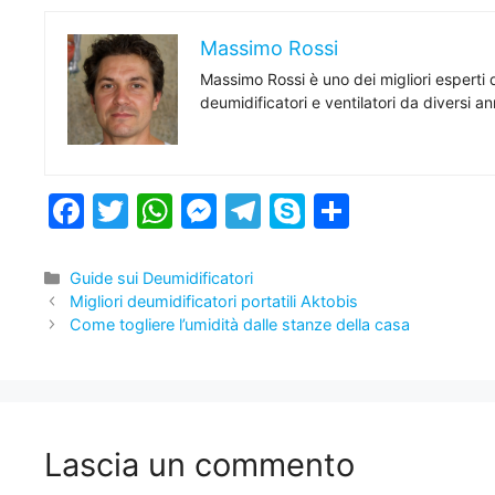
Massimo Rossi
Massimo Rossi è uno dei migliori esperti 
deumidificatori e ventilatori da diversi a
F
T
W
M
T
S
C
a
w
h
e
el
k
o
c
itt
at
s
e
y
n
Categorie
Guide sui Deumidificatori
Migliori deumidificatori portatili Aktobis
e
er
s
s
gr
p
di
Come togliere l’umidità dalle stanze della casa
b
A
e
a
e
vi
o
p
n
m
di
o
p
g
k
er
Lascia un commento