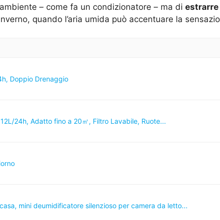
 l’ambiente – come fa un condizionatore – ma di
estrarre
in inverno, quando l’aria umida può accentuare la sensazi
4h, Doppio Drenaggio
L/24h, Adatto fino a 20㎡, Filtro Lavabile, Ruote...
iorno
asa, mini deumidificatore silenzioso per camera da letto...