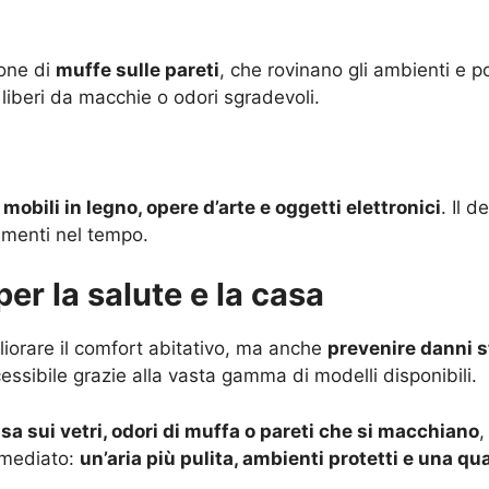
ione di
muffe sulle pareti
, che rovinano gli ambienti e 
 liberi da macchie o odori sgradevoli.
i, mobili in legno, opere d’arte e oggetti elettronici
. Il 
amenti nel tempo.
er la salute e la casa
liorare il comfort abitativo, ma anche
prevenire danni s
essibile grazie alla vasta gamma di modelli disponibili.
a sui vetri, odori di muffa o pareti che si macchiano
,
mmediato:
un’aria più pulita, ambienti protetti e una qua