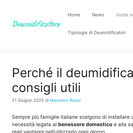
Vai
al
Home
News
Guide su
contenuto
Tipologie di Deumidificatori
Perché il deumidifica
consigli utili
21 Giugno 2025
di
Massimo Rossi
Sempre più famiglie italiane scelgono di installare
necessità legata al
benessere domestico
e alla s
reali vantaggi nell’utilizzarlo ogni giorno.