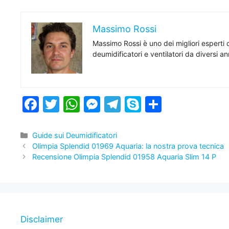
Massimo Rossi
Massimo Rossi è uno dei migliori esperti 
deumidificatori e ventilatori da diversi a
F
T
W
M
T
S
C
a
w
h
e
el
k
o
c
itt
at
s
e
y
n
Categorie
Guide sui Deumidificatori
Olimpia Splendid 01969 Aquaria: la nostra prova tecnica
e
er
s
s
gr
p
di
Recensione Olimpia Splendid 01958 Aquaria Slim 14 P
b
A
e
a
e
vi
o
p
n
m
di
o
p
g
k
er
Disclaimer