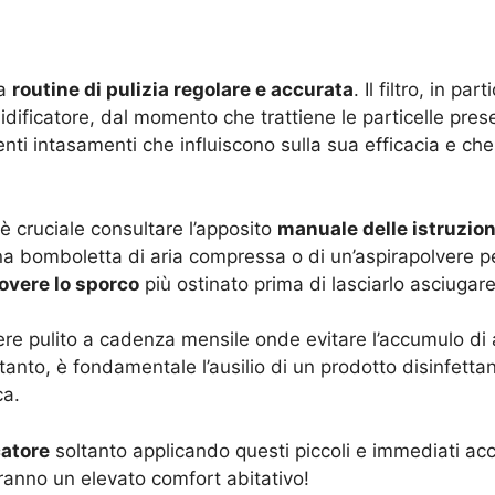
na
routine di pulizia regolare e accurata
. Il filtro, in 
icatore, dal momento che trattiene le particelle presenti
enti intasamenti che influiscono sulla sua efficacia e c
, è cruciale consultare l’apposito
manuale delle istruzion
a bomboletta di aria compressa o di un’aspirapolvere pe
muovere lo sporco
più ostinato prima di lasciarlo asciugare
e pulito a cadenza mensile onde evitare l’accumulo di
rtanto, è fondamentale l’ausilio di un prodotto disinfett
ca.
catore
soltanto applicando questi piccoli e immediati acc
iranno un elevato comfort abitativo!