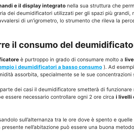
andi e il display integrato
nella sua struttura che perm
ia dei deumidificatori utilizzati per gli spazi più grandi
avvalersi di un’igrometro, lo strumento che rileva la perc
rre il consumo del deumidificato
icatore
è purtroppo in grado di consumare molto a
liv
empio i deumidificatori a basso consumo
). Ad esempi
umidità assorbita, specialmente se le sue concentrazioni
rte dei casi il deumidificatore smetterà di funzionare n
e essere necessario controllare ogni 2 ore circa
i livel
andolo sull’alternanza tra le ore dove è spento e quell
tà presente nell’abitazione può essere una buona metodo