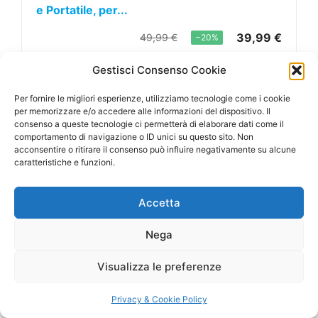
e Portatile, per...
39,99 €
49,99 €
−20%
Vedi offerta su Amazon
Gestisci Consenso Cookie
Per fornire le migliori esperienze, utilizziamo tecnologie come i cookie
per memorizzare e/o accedere alle informazioni del dispositivo. Il
5. Comfee’ CF-DEHU-12 – il più
consenso a queste tecnologie ci permetterà di elaborare dati come il
comportamento di navigazione o ID unici su questo sito. Non
conveniente
acconsentire o ritirare il consenso può influire negativamente su alcune
caratteristiche e funzioni.
Accetta
Nega
Visualizza le preferenze
Privacy & Cookie Policy