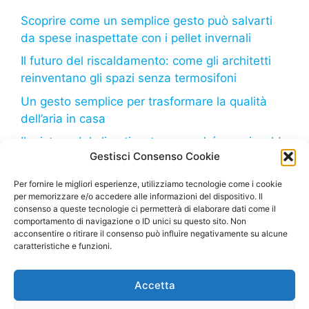
Scoprire come un semplice gesto può salvarti
da spese inaspettate con i pellet invernali
Il futuro del riscaldamento: come gli architetti
reinventano gli spazi senza termosifoni
Un gesto semplice per trasformare la qualità
dell’aria in casa
Il mistero del climatizzatore: perché non riscalda
Gestisci Consenso Cookie
come dovrebbe?
Il freddo in arrivo: come il tuo frigorifero può
Per fornire le migliori esperienze, utilizziamo tecnologie come i cookie
per memorizzare e/o accedere alle informazioni del dispositivo. Il
aiutarti a risparmiare sulla bolletta
consenso a queste tecnologie ci permetterà di elaborare dati come il
comportamento di navigazione o ID unici su questo sito. Non
acconsentire o ritirare il consenso può influire negativamente su alcune
caratteristiche e funzioni.
Deumidificatore.net
– Tutti i diritti riservati – Sito di
Accetta
proprietà della Marco Bruzzone S.R.L. – P. Iva
02664710999 – Questo sito partecipa al Programma