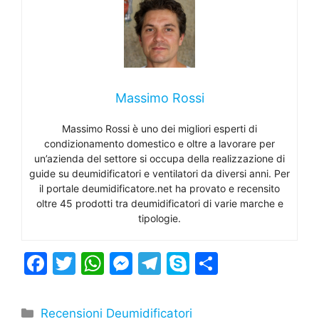
Massimo Rossi
Massimo Rossi è uno dei migliori esperti di
condizionamento domestico e oltre a lavorare per
un’azienda del settore si occupa della realizzazione di
guide su deumidificatori e ventilatori da diversi anni. Per
il portale deumidificatore.net ha provato e recensito
oltre 45 prodotti tra deumidificatori di varie marche e
tipologie.
F
T
W
M
T
S
C
a
w
h
e
el
k
o
c
itt
at
s
e
y
n
Categorie
Recensioni Deumidificatori