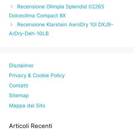
e
er
s
s
gr
p
di
Recensione Olimpia Splendid 02265
b
A
e
a
e
vi
Dolceclima Compact 8X
o
p
n
m
di
Recensione Klarstein AeroDry 10l DXJ9-
o
p
g
ArDry-Deh-10LB
k
er
Disclaimer
Privacy & Cookie Policy
Contatti
Sitemap
Mappa del Sito
Articoli Recenti