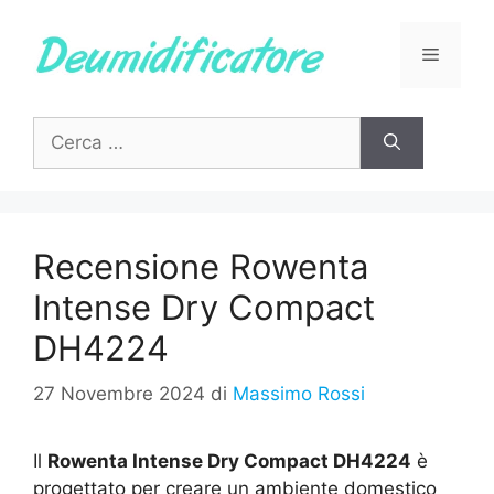
Vai
al
Menu
contenuto
Ricerca
per:
Recensione Rowenta
Intense Dry Compact
DH4224
27 Novembre 2024
di
Massimo Rossi
Il
Rowenta Intense Dry Compact DH4224
è
progettato per creare un ambiente domestico