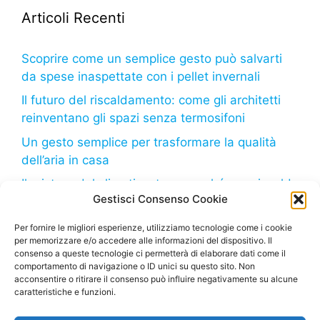
Articoli Recenti
Scoprire come un semplice gesto può salvarti
da spese inaspettate con i pellet invernali
Il futuro del riscaldamento: come gli architetti
reinventano gli spazi senza termosifoni
Un gesto semplice per trasformare la qualità
dell’aria in casa
Il mistero del climatizzatore: perché non riscalda
Gestisci Consenso Cookie
come dovrebbe?
Il freddo in arrivo: come il tuo frigorifero può
Per fornire le migliori esperienze, utilizziamo tecnologie come i cookie
per memorizzare e/o accedere alle informazioni del dispositivo. Il
aiutarti a risparmiare sulla bolletta
consenso a queste tecnologie ci permetterà di elaborare dati come il
comportamento di navigazione o ID unici su questo sito. Non
acconsentire o ritirare il consenso può influire negativamente su alcune
caratteristiche e funzioni.