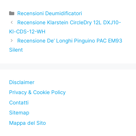
a
w
h
e
el
k
o
c
itt
at
s
e
y
n
Categorie
Recensioni Deumidificatori
e
er
s
s
gr
p
di
Recensione Klarstein CircleDry 12L DXJ10-
b
A
e
a
e
vi
Kl-CDS-12-WH
o
p
n
m
di
Recensione De’ Longhi Pinguino PAC EM93
o
p
g
Silent
k
er
Disclaimer
Privacy & Cookie Policy
Contatti
Sitemap
Mappa del Sito