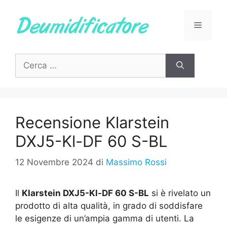
Vai
al
Menu
contenuto
Ricerca
per:
Recensione ‎Klarstein
DXJ5-Kl-DF 60 S-BL
12 Novembre 2024
di
Massimo Rossi
Il
Klarstein DXJ5-Kl-DF 60 S-BL
si è rivelato un
prodotto di alta qualità, in grado di soddisfare
le esigenze di un’ampia gamma di utenti. La