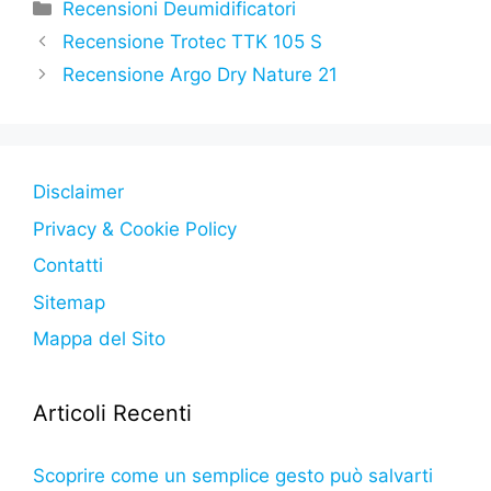
c
itt
at
s
e
y
n
Categorie
Recensioni Deumidificatori
e
er
s
s
gr
p
di
Recensione Trotec TTK 105 S
b
A
e
a
e
vi
Recensione Argo Dry Nature 21
o
p
n
m
di
o
p
g
k
er
Disclaimer
Privacy & Cookie Policy
Contatti
Sitemap
Mappa del Sito
Articoli Recenti
Scoprire come un semplice gesto può salvarti