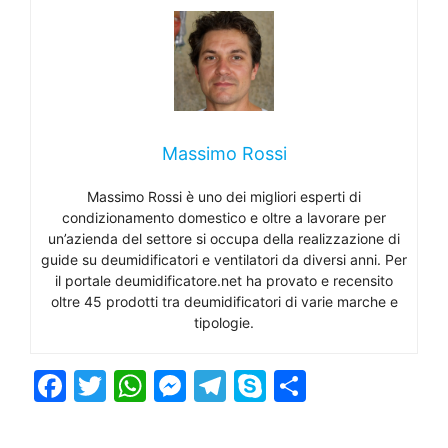
Massimo Rossi
Massimo Rossi è uno dei migliori esperti di
condizionamento domestico e oltre a lavorare per
un’azienda del settore si occupa della realizzazione di
guide su deumidificatori e ventilatori da diversi anni. Per
il portale deumidificatore.net ha provato e recensito
oltre 45 prodotti tra deumidificatori di varie marche e
tipologie.
F
T
W
M
T
S
C
a
w
h
e
el
k
o