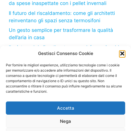
da spese inaspettate con i pellet invernali
Il futuro del riscaldamento: come gli architetti
reinventano gli spazi senza termosifoni
Un gesto semplice per trasformare la qualità
dell’aria in casa
Il mistero del climatizzatore: perché non riscalda
Gestisci Consenso Cookie
come dovrebbe?
Il freddo in arrivo: come il tuo frigorifero può
Per fornire le migliori esperienze, utilizziamo tecnologie come i cookie
per memorizzare e/o accedere alle informazioni del dispositivo. Il
aiutarti a risparmiare sulla bolletta
consenso a queste tecnologie ci permetterà di elaborare dati come il
comportamento di navigazione o ID unici su questo sito. Non
acconsentire o ritirare il consenso può influire negativamente su alcune
caratteristiche e funzioni.
Deumidificatore.net
– Tutti i diritti riservati – Sito di
Accetta
proprietà della Marco Bruzzone S.R.L. – P. Iva
02664710999 – Questo sito partecipa al Programma
Nega
Affiliazione Amazon EU, un programma di affiliazione
che consente ai siti di percepire una commissione