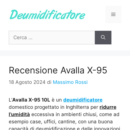
Vai
al
Menu
contenuto
Ricerca
per:
Recensione Avalla X-95
18 Agosto 2024
di
Massimo Rossi
L’
Avalla X-95 10L
è un
deumidificatore
domestico progettato in Inghilterra per
ridurre
l’umidità
eccessiva in ambienti chiusi, come ad
esempio case, uffici, cantine, con una buona
capacità di deumidificazione e delle innovazioni