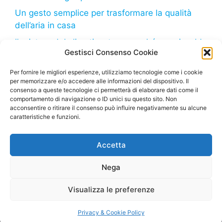
Un gesto semplice per trasformare la qualità
dell’aria in casa
Il mistero del climatizzatore: perché non riscalda
Gestisci Consenso Cookie
come dovrebbe?
Il freddo in arrivo: come il tuo frigorifero può
Per fornire le migliori esperienze, utilizziamo tecnologie come i cookie
per memorizzare e/o accedere alle informazioni del dispositivo. Il
aiutarti a risparmiare sulla bolletta
consenso a queste tecnologie ci permetterà di elaborare dati come il
comportamento di navigazione o ID unici su questo sito. Non
acconsentire o ritirare il consenso può influire negativamente su alcune
caratteristiche e funzioni.
Deumidificatore.net
– Tutti i diritti riservati – Sito di
Accetta
proprietà della Marco Bruzzone S.R.L. – P. Iva
02664710999 – Questo sito partecipa al Programma
Nega
Affiliazione Amazon EU, un programma di affiliazione
che consente ai siti di percepire una commissione
Visualizza le preferenze
pubblicitaria pubblicizzando e fornendo link al sito
Amazon.it
Privacy & Cookie Policy