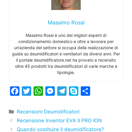
Massimo Rossi
Massimo Rossi è uno dei migliori esperti di
condizionamento domestico e oltre a lavorare per
un’azienda del settore si occupa della realizzazione di
guide su deumidificatori e ventilatori da diversi anni. Per
il portale deumidificatore.net ha provato e recensito
oltre 45 prodotti tra deumidificatori di varie marche e
tipologie.
F
T
W
M
T
S
C
a
w
h
e
el
k
o
c
itt
at
s
e
y
n
Categorie
Recensioni Deumidificatori
e
er
s
s
gr
p
di
Recensione Inventor EVA II PRO ION
b
A
e
a
e
vi
Quando sostituire il deumidificatore?