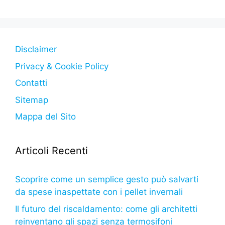
o
p
n
m
di
o
p
g
k
er
Disclaimer
Privacy & Cookie Policy
Contatti
Sitemap
Mappa del Sito
Articoli Recenti
Scoprire come un semplice gesto può salvarti
da spese inaspettate con i pellet invernali
Il futuro del riscaldamento: come gli architetti
reinventano gli spazi senza termosifoni