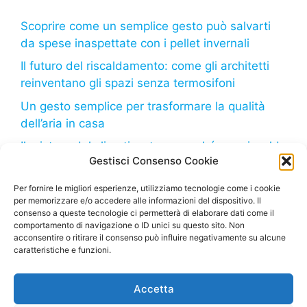
Scoprire come un semplice gesto può salvarti
da spese inaspettate con i pellet invernali
Il futuro del riscaldamento: come gli architetti
reinventano gli spazi senza termosifoni
Un gesto semplice per trasformare la qualità
dell’aria in casa
Il mistero del climatizzatore: perché non riscalda
Gestisci Consenso Cookie
come dovrebbe?
Il freddo in arrivo: come il tuo frigorifero può
Per fornire le migliori esperienze, utilizziamo tecnologie come i cookie
per memorizzare e/o accedere alle informazioni del dispositivo. Il
aiutarti a risparmiare sulla bolletta
consenso a queste tecnologie ci permetterà di elaborare dati come il
comportamento di navigazione o ID unici su questo sito. Non
acconsentire o ritirare il consenso può influire negativamente su alcune
caratteristiche e funzioni.
Deumidificatore.net
– Tutti i diritti riservati – Sito di
Accetta
proprietà della Marco Bruzzone S.R.L. – P. Iva