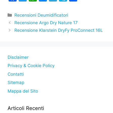
a
w
h
e
el
k
o
c
itt
at
s
e
y
n
Categorie
Recensioni Deumidificatori
e
er
s
s
gr
p
di
Recensione Argo Dry Nature 17
b
A
e
a
e
vi
Recensione Klarstein DryFy ProConnect 16L ‎
o
p
n
m
di
o
p
g
k
er
Disclaimer
Privacy & Cookie Policy
Contatti
Sitemap
Mappa del Sito
Articoli Recenti