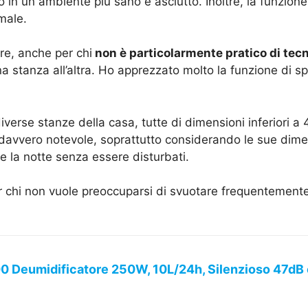
in un ambiente più sano e asciutto. Inoltre, la funzione 
male.
zare, anche per chi
non è particolarmente pratico di tecn
na stanza all’altra. Ho apprezzato molto la funzione di 
diverse stanze della casa, tutte di dimensioni inferiori 
vvero notevole, soprattutto considerando le sue dimensio
e la notte senza essere disturbati.
per chi non vuole preoccuparsi di svuotare frequentement
 Deumidificatore 250W, 10L/24h, Silenzioso 47dB co