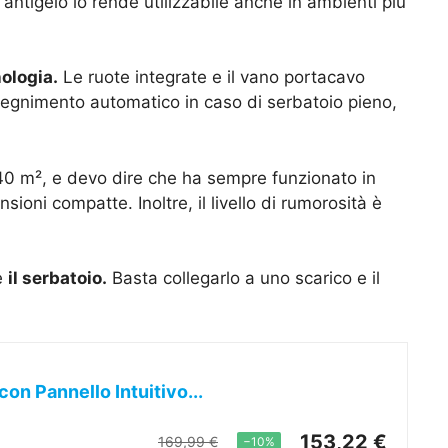
antigelo lo rende utilizzabile anche in ambienti più
ologia.
Le ruote integrate e il vano portacavo
spegnimento automatico in caso di serbatoio pieno,
a 40 m², e devo dire che ha sempre funzionato in
ni compatte. Inoltre, il livello di rumorosità è
e
il serbatoio.
Basta collegarlo a uno scarico e il
n Pannello Intuitivo...
153,22 €
169,99 €
−10%