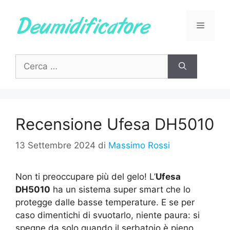
Vai
al
Menu
contenuto
Ricerca
per:
Recensione Ufesa DH5010
13 Settembre 2024
di
Massimo Rossi
Non ti preoccupare più del gelo! L’
Ufesa
DH5010
ha un sistema super smart che lo
protegge dalle basse temperature. E se per
caso dimentichi di svuotarlo, niente paura: si
spegne da solo quando il serbatoio è pieno.