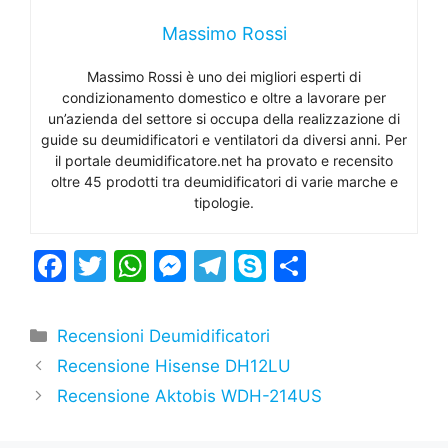
Massimo Rossi
Massimo Rossi è uno dei migliori esperti di
condizionamento domestico e oltre a lavorare per
un’azienda del settore si occupa della realizzazione di
guide su deumidificatori e ventilatori da diversi anni. Per
il portale deumidificatore.net ha provato e recensito
oltre 45 prodotti tra deumidificatori di varie marche e
tipologie.
F
T
W
M
T
S
C
a
w
h
e
el
k
o
c
itt
at
s
e
y
n
Categorie
Recensioni Deumidificatori
e
er
s
s
gr
p
di
Recensione Hisense DH12LU
b
A
e
a
e
vi
Recensione Aktobis WDH-214US
o
p
n
m
di