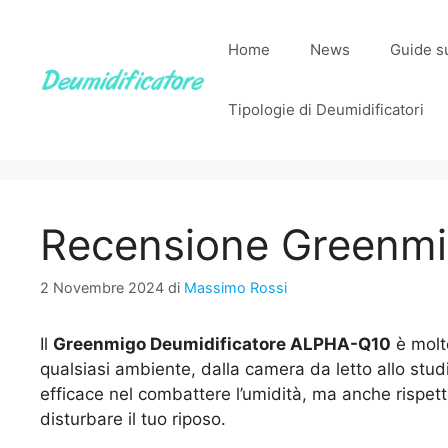
Vai
al
Home
News
Guide su
contenuto
Tipologie di Deumidificatori
Recensione Greenm
2 Novembre 2024
di
Massimo Rossi
Il
Greenmigo Deumidificatore ALPHA-Q10
è molt
qualsiasi ambiente, dalla camera da letto allo stu
efficace nel combattere l’umidità, ma anche rispett
disturbare il tuo riposo.