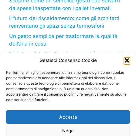
Scoprire come un semplice gesto può salvarti
da spese inaspettate con i pellet invernali
Il futuro del riscaldamento: come gli architetti
reinventano gli spazi senza termosifoni
Un gesto semplice per trasformare la qualità
dell’aria in casa
Il mistero del climatizzatore: perché non riscalda
Gestisci Consenso Cookie
come dovrebbe?
Il freddo in arrivo: come il tuo frigorifero può
Per fornire le migliori esperienze, utilizziamo tecnologie come i cookie
per memorizzare e/o accedere alle informazioni del dispositivo. Il
aiutarti a risparmiare sulla bolletta
consenso a queste tecnologie ci permetterà di elaborare dati come il
comportamento di navigazione o ID unici su questo sito. Non
acconsentire o ritirare il consenso può influire negativamente su alcune
caratteristiche e funzioni.
Deumidificatore.net
– Tutti i diritti riservati – Sito di
Accetta
proprietà della Marco Bruzzone S.R.L. – P. Iva
02664710999 – Questo sito partecipa al Programma
Nega
Affiliazione Amazon EU, un programma di affiliazione