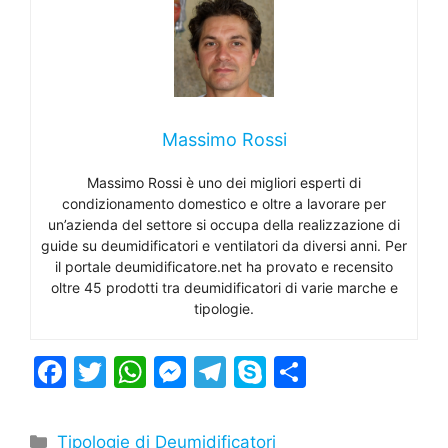
Massimo Rossi
Massimo Rossi è uno dei migliori esperti di
condizionamento domestico e oltre a lavorare per
un’azienda del settore si occupa della realizzazione di
guide su deumidificatori e ventilatori da diversi anni. Per
il portale deumidificatore.net ha provato e recensito
oltre 45 prodotti tra deumidificatori di varie marche e
tipologie.
F
T
W
M
T
S
C
a
w
h
e
el
k
o
c
itt
at
s
e
y
n
Categorie
Tipologie di Deumidificatori