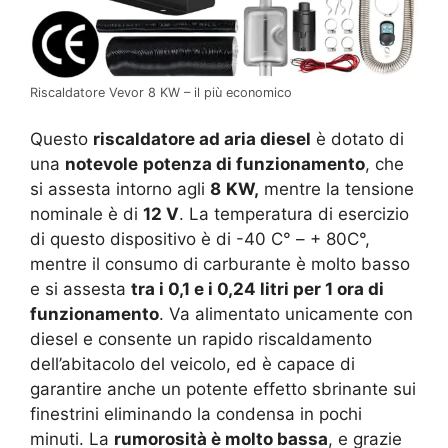
Riscaldatore Vevor 8 KW – il più economico
Questo
riscaldatore ad aria diesel
è dotato di
una
notevole
potenza di funzionamento
, che
si assesta intorno agli
8
KW,
mentre la tensione
nominale è di
12 V
. La temperatura di esercizio
di questo dispositivo è di -40 C° – + 80C°,
mentre il consumo di carburante è molto basso
e si assesta
tra i 0,1 e i 0,24 litri per 1 ora di
funzionamento
. Va alimentato unicamente con
diesel e consente un rapido riscaldamento
dell’abitacolo del veicolo, ed è capace di
garantire anche un potente effetto sbrinante sui
finestrini eliminando la condensa in pochi
minuti. La
rumorosità è molto bassa
, e grazie