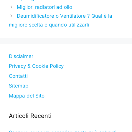
e
er
s
s
gr
p
di
Migliori radiatori ad olio
b
A
e
a
e
vi
Deumidificatore o Ventilatore ? Qual è la
o
p
n
m
di
migliore scelta e quando utilizzarli
o
p
g
k
er
Disclaimer
Privacy & Cookie Policy
Contatti
Sitemap
Mappa del Sito
Articoli Recenti