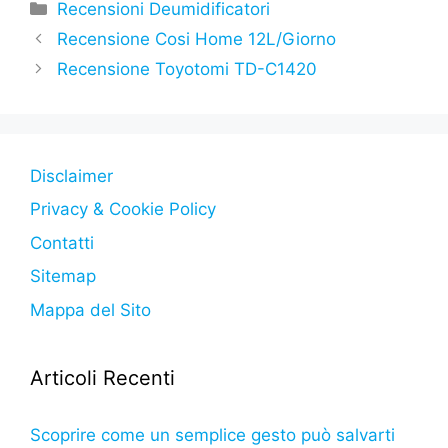
c
itt
at
s
e
y
n
Categorie
Recensioni Deumidificatori
e
er
s
s
gr
p
di
Recensione Cosi Home 12L/Giorno
b
A
e
a
e
vi
Recensione Toyotomi TD-C1420
o
p
n
m
di
o
p
g
k
er
Disclaimer
Privacy & Cookie Policy
Contatti
Sitemap
Mappa del Sito
Articoli Recenti
Scoprire come un semplice gesto può salvarti