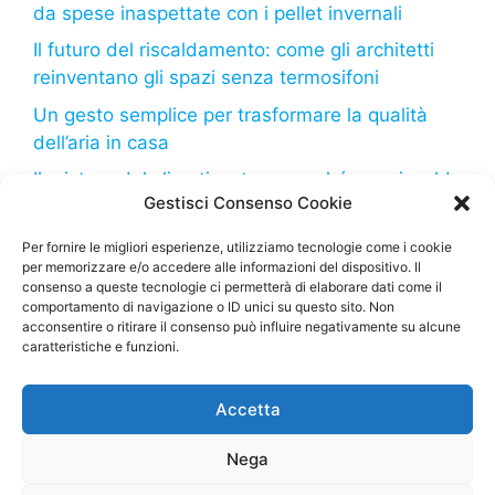
da spese inaspettate con i pellet invernali
Il futuro del riscaldamento: come gli architetti
reinventano gli spazi senza termosifoni
Un gesto semplice per trasformare la qualità
dell’aria in casa
Il mistero del climatizzatore: perché non riscalda
Gestisci Consenso Cookie
come dovrebbe?
Il freddo in arrivo: come il tuo frigorifero può
Per fornire le migliori esperienze, utilizziamo tecnologie come i cookie
per memorizzare e/o accedere alle informazioni del dispositivo. Il
aiutarti a risparmiare sulla bolletta
consenso a queste tecnologie ci permetterà di elaborare dati come il
comportamento di navigazione o ID unici su questo sito. Non
acconsentire o ritirare il consenso può influire negativamente su alcune
caratteristiche e funzioni.
Deumidificatore.net
– Tutti i diritti riservati – Sito di
Accetta
proprietà della Marco Bruzzone S.R.L. – P. Iva
02664710999 – Questo sito partecipa al Programma
Nega
Affiliazione Amazon EU, un programma di affiliazione
che consente ai siti di percepire una commissione