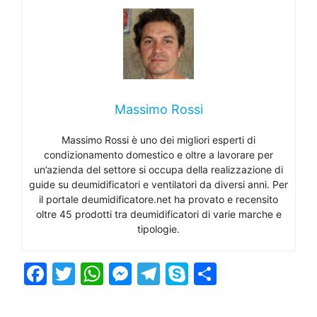
Massimo Rossi
Massimo Rossi è uno dei migliori esperti di
condizionamento domestico e oltre a lavorare per
un’azienda del settore si occupa della realizzazione di
guide su deumidificatori e ventilatori da diversi anni. Per
il portale deumidificatore.net ha provato e recensito
oltre 45 prodotti tra deumidificatori di varie marche e
tipologie.
F
T
W
M
T
S
C
a
w
h
e
el
k
o