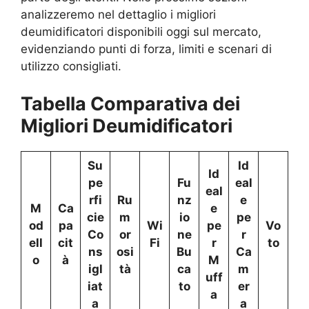
analizzeremo nel dettaglio i migliori
deumidificatori disponibili oggi sul mercato,
evidenziando punti di forza, limiti e scenari di
utilizzo consigliati.
Tabella Comparativa dei
Migliori Deumidificatori
Su
Id
Id
pe
Fu
eal
eal
rfi
Ru
nz
e
M
Ca
e
cie
m
io
pe
od
pa
Wi
pe
Vo
Co
or
ne
r
ell
cit
Fi
r
to
ns
osi
Bu
Ca
o
à
M
igl
tà
ca
m
uff
iat
to
er
a
a
a