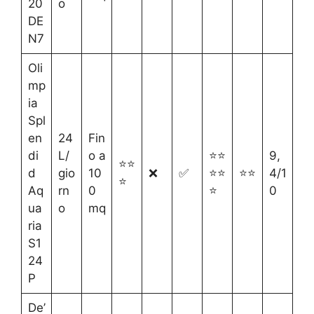
20
o
DE
N7
Oli
mp
ia
Spl
en
24
Fin
di
L/
o a
⭐⭐
9,
⭐⭐
d
gio
10
❌
✅
⭐⭐
⭐⭐
4/1
⭐
Aq
rn
0
⭐
0
ua
o
mq
ria
S1
24
P
De’