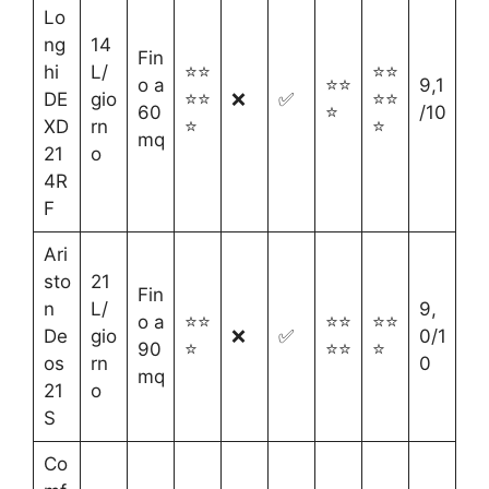
Lo
ng
14
Fin
hi
L/
⭐⭐
⭐⭐
o a
⭐⭐
9,1
DE
gio
⭐⭐
❌
✅
⭐⭐
60
⭐
/10
XD
rn
⭐
⭐
mq
21
o
4R
F
Ari
sto
21
Fin
n
L/
9,
o a
⭐⭐
⭐⭐
⭐⭐
De
gio
❌
✅
0/1
90
⭐
⭐⭐
⭐
os
rn
0
mq
21
o
S
Co