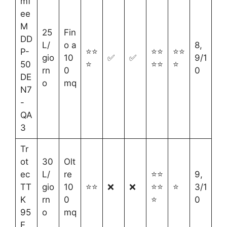
mf
ee
M
25
Fin
DD
L/
o a
8,
P-
⭐⭐
⭐⭐
⭐⭐
gio
10
✅
✅
9/1
50
⭐
⭐⭐
⭐
rn
0
0
DE
o
mq
N7
-
QA
3
Tr
ot
30
Olt
ec
L/
re
⭐⭐
9,
TT
gio
10
⭐⭐
❌
❌
⭐⭐
⭐
3/1
K
rn
0
⭐
0
95
o
mq
E