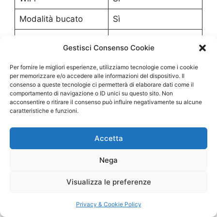
Modalità bucato
Sì
Timer
Sì
Gestisci Consenso Cookie
Scarico continuo
Sì
Per fornire le migliori esperienze, utilizziamo tecnologie come i cookie
per memorizzare e/o accedere alle informazioni del dispositivo. Il
Filtro antipolvere
Sì
consenso a queste tecnologie ci permetterà di elaborare dati come il
comportamento di navigazione o ID unici su questo sito. Non
acconsentire o ritirare il consenso può influire negativamente su alcune
caratteristiche e funzioni.
Perché lo Consigliamo
Accetta
La maggior parte delle persone che acquista un
deumidificatore cerca una soluzione definitiva
Nega
ai problemi di umidità domestica. Spesso i
modelli economici riescono a migliorare la
Visualizza le preferenze
situazione ma faticano a mantenere livelli di
umidità stabili soprattutto in ambienti medio-
Privacy & Cookie Policy
grandi.