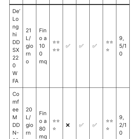
De’
Lo
ng
21
Fin
hi
L/
o a
9,
DD
⭐⭐
⭐⭐
gio
10
✅
✅
✅
5/1
SX
⭐⭐
⭐
rn
0
0
22
o
mq
0
W
FA
Co
mf
ee
20
Fin
M
L/
9,
o a
⭐⭐
⭐⭐
DD
gio
❌
✅
✅
2/1
80
⭐
⭐
N-
rn
0
mq